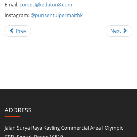
Email:
corsec@kedaton8.com
Instagram:
@purisentulpermaitbk
Prev
Next
ADDRESS
Jalan Surya Raya Kavling Commercial Area I Olympic