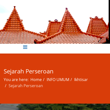
Sejarah Perseroan
You are here:
Home
INFO UMUM
Ikhtisar
Sejarah Perseroan