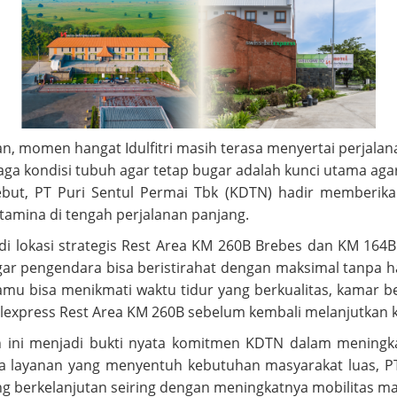
ran, momen hangat Idulfitri masih terasa menyertai perjalan
jaga kondisi tubuh agar tetap bugar adalah kunci utama ag
, PT Puri Sentul Permai Tbk (KDTN) hadir memberikan s
mina di tengah perjalanan panjang.
a di lokasi strategis Rest Area KM 260B Brebes dan KM 1
 agar pengendara bisa beristirahat dengan maksimal tanpa ha
 tamu bisa menikmati waktu tidur yang berkualitas, kamar
elexpress Rest Area KM 260B sebelum kembali melanjutkan ke
oan ini menjadi bukti nyata komitmen KDTN dalam menin
da layanan yang menyentuh kebutuhan masyarakat luas, PT
 berkelanjutan seiring dengan meningkatnya mobilitas ma